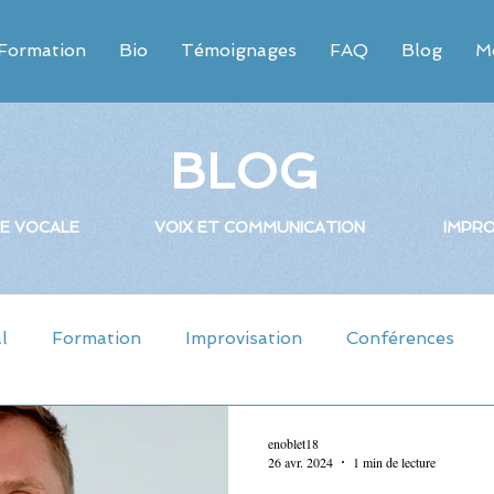
Formation
Bio
Témoignages
FAQ
Blog
Mo
BLOG
E VOCALE
VOIX ET COMMUNICATION
IMPRO
l
Formation
Improvisation
Conférences
enoblet18
26 avr. 2024
1 min de lecture