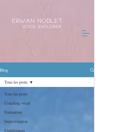
Erwan Noblet
Voice Explorer
Blog
Tous les posts
Tous les posts
Coaching vocal
Formation
Improvisation
Conférences