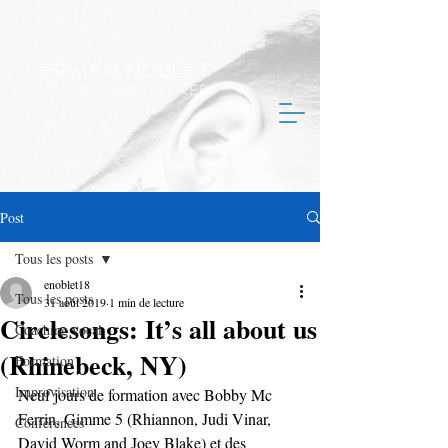
Erwan Noblet
Voice Explorer
Post
Tous les posts
enoblet18
Tous les posts
31 août 2019
1 min de lecture
Circlesongs: It’s all about us
Coaching vocal
(Rhinebeck, NY)
Formation
Improvisation
Neuf jours de formation avec Bobby Mc 
Ferrin, Gimme 5 (Rhiannon, Judi Vinar, 
Conférences
David Worm and Joey Blake) et des 