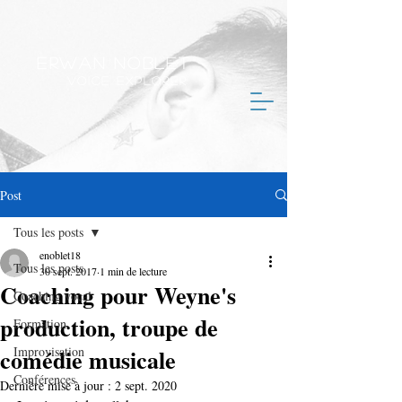
Erwan Noblet
Voice Explorer
Post
Tous les posts
enoblet18
Tous les posts
30 sept. 2017
1 min de lecture
Coaching pour Weyne's
Coaching vocal
production, troupe de
Formation
comédie musicale
Improvisation
Conférences
Dernière mise à jour :
2 sept. 2020