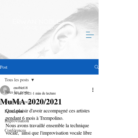
Erwan Noblet
Voice Explorer
Post
Tous les posts
enoblet18
Tous les posts
30 avr. 2021
1 min de lecture
MuMA 2020/2021
Coaching vocal
Quel plaisir d'avoir accompagné ces artistes 
Formation
pendant 6 mois à Trempolino.  
Improvisation
Nous avons travaillé ensemble la technique 
Conférences
vocale,  ainsi que l'improvisation vocale libre 